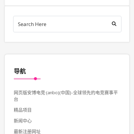
导航
网页版安博电竞·(anbo)(中国)-全球领先的电竞赛事平
台
精品项目
新闻中心
最新注册网址