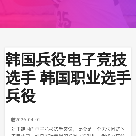
韩国兵役电子竞技
选手 韩国职业选手
兵役
2026-04-01
对于韩国的电子竞技选手来说，兵役是一个无法回避的
重要话题。韩国实行普遍的义务兵役制度，但也为在特