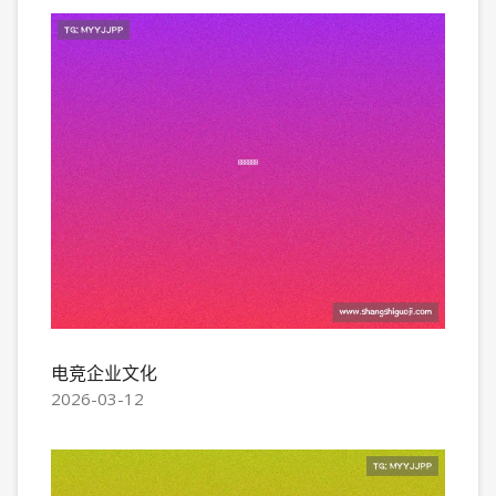
电竞企业文化
2026-03-12