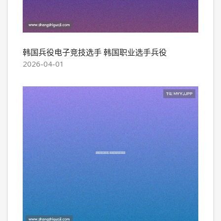
韩国兵役电子竞技选手 韩国职业选手兵役
2026-04-01