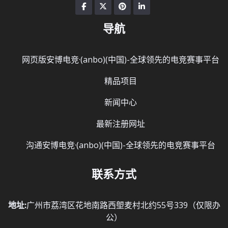
导航
网页版安博电竞·(anbo)(中国)-全球领先的电竞赛事平台
精品项目
新闻中心
最新注册网址
沟通安博电竞·(anbo)(中国)-全球领先的电竞赛事平台
联系方式
地址:
广州市荔湾区花地南路西塱麦村北约55号339（仅限办
公）