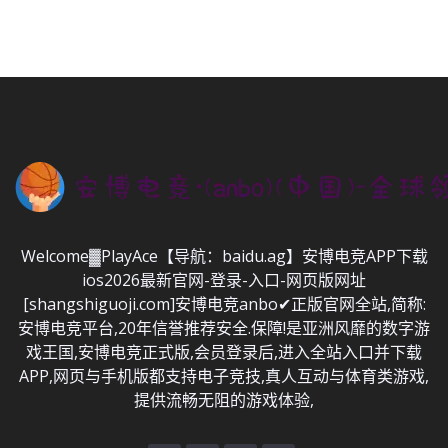
Welcome▓PlayAce【导航：baidu.ag】安博电竞APP下载
ios2026最新官网-登录-入口-网页版网址
[shangshiguoji.com]安博电竞anbo✔正版官网全站,简称:
安博电竞平台,20年信誉推荐安全.保障!是亚洲风靡的数字游
戏王国,安博电竞正式版,会员登录后,进入全站入口并下载
APP,网页与手机版都支持电子竞技,真人互动与体育类游戏,
提供流畅无阻的游戏体验,