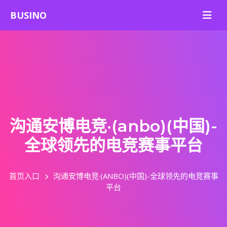
沟通安博电竞·(anbo)(中国)-
全球领先的电竞赛事平台
首页入口
沟通安博电竞·(ANBO)(中国)-全球领先的电竞赛事
平台