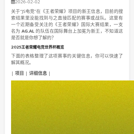
2026-02-02
关于“JS电竞”在《王者荣耀》项目的新王信息，目前的搜
索结果里没能找到与之直接匹配的赛事或战队。这里有
一个近期备受关注的《王者荣耀》国际大赛结果，一支
名为
AG.AL
的队伍在国际舞台上加冕为新王，不知道这
是否就是你想了解的？
2025王者荣耀电竞世界杯概览
下面的表格整理了这项赛事的关键信息，你可以快速了
解其概况。
|
项目
|
详细信息
|