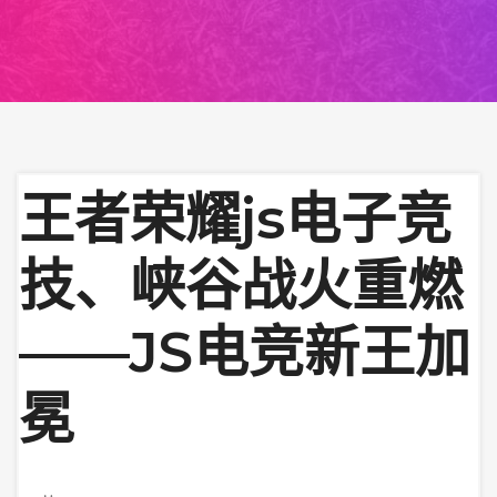
王者荣耀js电子竞
技、峡谷战火重燃
——JS电竞新王加
冕